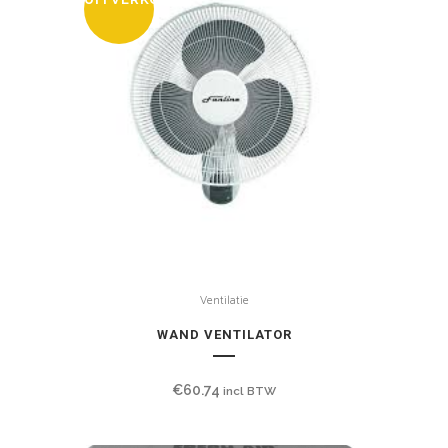
Ventilatie
WAND VENTILATOR
€
60.74
incl BTW