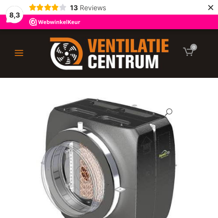
×
13
Reviews
8,3
0