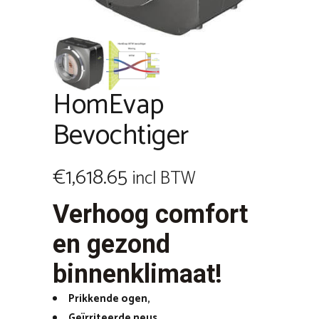
HomEvap
Bevochtiger
€
1,618.65
incl BTW
Verhoog comfort
en gezond
binnenklimaat!
Prikkende ogen,
Geïrriteerde neus,