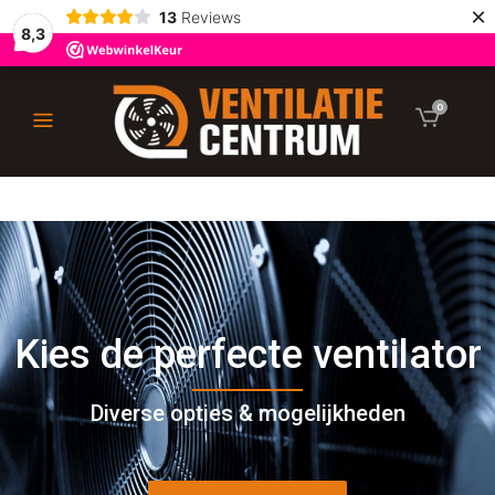
×
13
Reviews
8,3
0
Kies de perfecte ventilator
Diverse opties & mogelijkheden