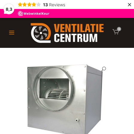
×
13
Reviews
8,3
0