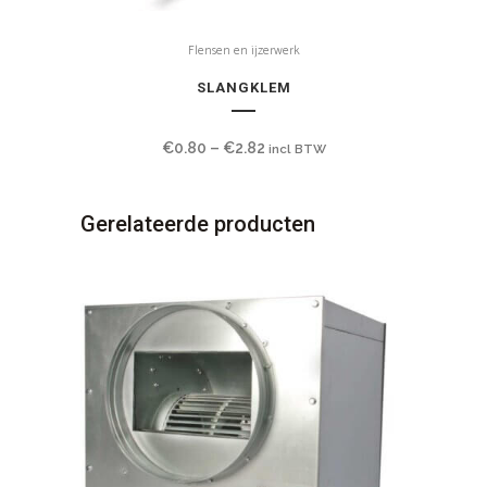
Flensen en ijzerwerk
SLANGKLEM
€
0.80
–
€
2.82
incl BTW
Gerelateerde producten