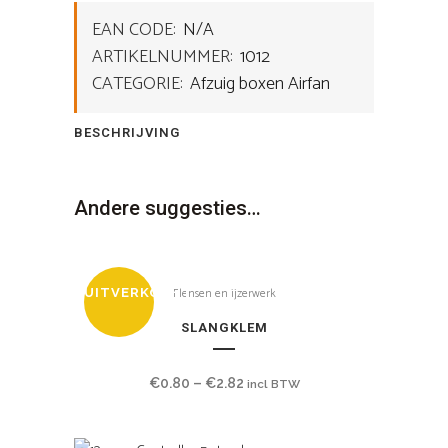
EAN CODE:
N/A
ARTIKELNUMMER:
1012
CATEGORIE:
Afzuig boxen Airfan
BESCHRIJVING
Andere suggesties…
Flensen en ijzerwerk
UITVERKOCHT
SLANGKLEM
€
0.80
–
€
2.82
incl BTW