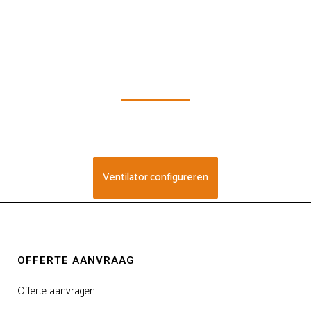
Kies de perfecte ventilator
Diverse opties & mogelijkheden
Ventilator configureren
OFFERTE AANVRAAG
Offerte aanvragen